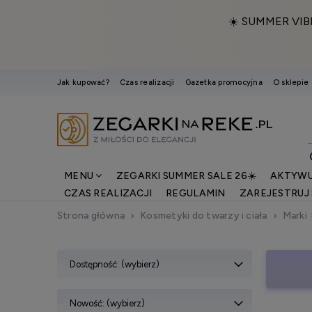
☀️ SUMMER VIB
Jak kupować?
Czas realizacji
Gazetka promocyjna
O sklepie
MENU
ZEGARKI SUMMER SALE 26☀️
AKTYWU
CZAS REALIZACJI
REGULAMIN
ZAREJESTRUJ 
Strona główna
Kosmetyki do twarzy i ciała
Marki
Dostępność: (wybierz)
Nowość: (wybierz)