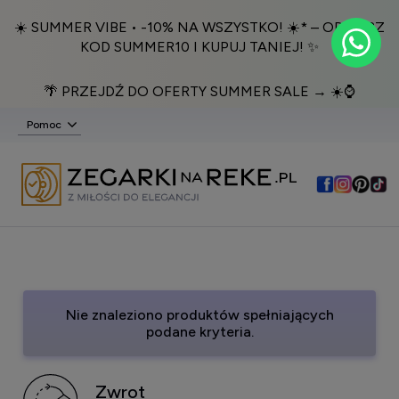
☀️ SUMMER VIBE • -10% NA WSZYSTKO! ☀️* – ODBIERZ
KOD SUMMER10 I KUPUJ TANIEJ! ✨
🌴 PRZEJDŹ DO OFERTY SUMMER SALE → ☀️⌚️
Pomoc
Nie znaleziono produktów spełniających
podane kryteria.
Zwrot