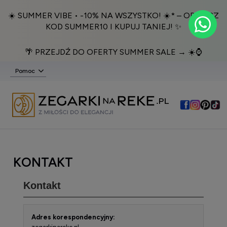
☀️ SUMMER VIBE • -10% NA WSZYSTKO! ☀️* – ODBIERZ
KOD SUMMER10 I KUPUJ TANIEJ! ✨
🌴 PRZEJDŹ DO OFERTY SUMMER SALE → ☀️⌚️
Pomoc
KONTAKT
Kontakt
Adres korespondencyjny: