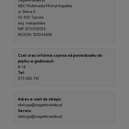
zegarkinareke.pl
ABC Multimedia Michał Kapałka
ul. Bema 5
33-100 Tarnów
woj. małopolskie
NIP: 8733139123
REGON: 121004636
Czat oraz infolinia czynna od poniedziałku do
piątku w godzinach:
8-14
Tel:
573 560 761
Adres e-mail do sklepu:
obsluga@zegarkinareke.pl
Serwis:
obsluga@zegarkinareke.pl