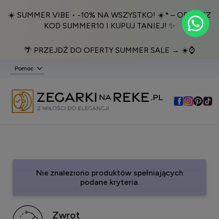
☀️ SUMMER VIBE • -10% NA WSZYSTKO! ☀️* – ODBIERZ
KOD SUMMER10 I KUPUJ TANIEJ! ✨
🌴 PRZEJDŹ DO OFERTY SUMMER SALE → ☀️⌚️
Pomoc
Nie znaleziono produktów spełniających
podane kryteria.
Zwrot