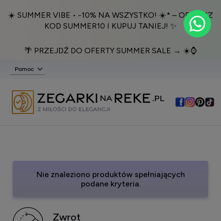
☀️ SUMMER VIBE • -10% NA WSZYSTKO! ☀️* – ODBIERZ
KOD SUMMER10 I KUPUJ TANIEJ! ✨
🌴 PRZEJDŹ DO OFERTY SUMMER SALE → ☀️⌚️
Pomoc
Nie znaleziono produktów spełniających
podane kryteria.
Zwrot