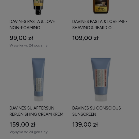
DAVINES PASTA & LOVE
DAVINES PASTA & LOVE PRE-
NON-FOAMING
SHAVING & BEARD OIL
TRANSPARENT SHAVING GEL
OLEJEK DO BRODY 50 ML
99,00 zł
109,00 zł
ŻEL DO GOLENIA 150 ML
Wysyłka w:
24 godziny
DAVINES SU AFTERSUN
DAVINES SU CONSCIOUS
REPLENISHING CREAM KREM
SUNSCREEN
PO OPALANIU DO TWARZY I
WODOODPORNY KREM DO
159,00 zł
139,00 zł
CIAŁA 150 ML
OPALANIA TWARZY I CIAŁA
Wysyłka w:
24 godziny
SPF30 100 ML