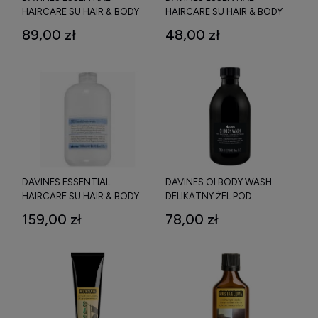
HAIRCARE SU HAIR & BODY
HAIRCARE SU HAIR & BODY
WASH NAWILŻAJĄCY WŁOSY
WASH NAWILŻAJĄCY WŁOSY
89,00 zł
48,00 zł
I CIAŁO ŻEL DO MYCIA PO
I CIAŁO ŻEL DO MYCIA PO
OPALANIU 250 ML
OPALANIU 75 ML
DAVINES ESSENTIAL
DAVINES OI BODY WASH
HAIRCARE SU HAIR & BODY
DELIKATNY ŻEL POD
WASH ŻEL POD PRYSZNIC I
PRYSZNIC 280 ML
159,00 zł
78,00 zł
SZAPMON 2W1 500 ML