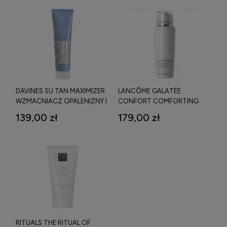
DAVINES SU TAN MAXIMIZER
LANCÔME GALATÉE
WZMACNIACZ OPALENIZNY I
CONFORT COMFORTING
PRZYSPIESZACZ OPALANIA
CLEANSING MILK 400 ML
139,00 zł
179,00 zł
150 ML
RITUALS THE RITUAL OF