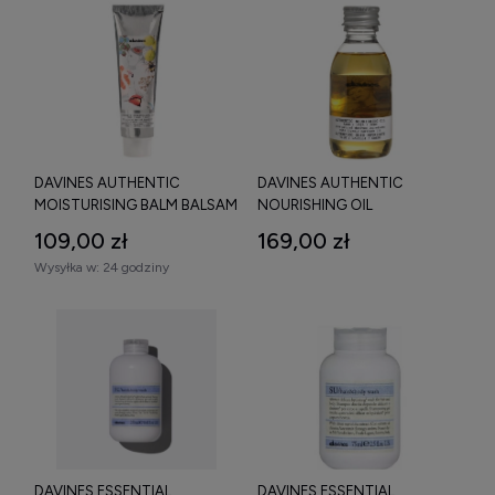
DAVINES AUTHENTIC
DAVINES AUTHENTIC
MOISTURISING BALM BALSAM
NOURISHING OIL
NAWILŻAJĄCY 150 ML
NAWILŻAJĄCO ODŻYWCZY
109,00 zł
169,00 zł
OLEJEK DO TWARZY, CIAŁA I
Wysyłka w:
24 godziny
WŁOSÓW 140 ML
DAVINES ESSENTIAL
DAVINES ESSENTIAL