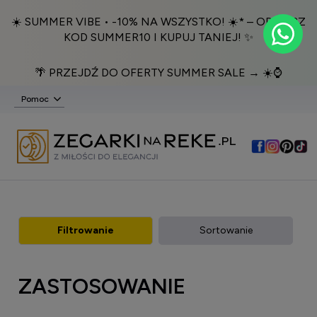
☀️ SUMMER VIBE • -10% NA WSZYSTKO! ☀️* – ODBIERZ
KOD SUMMER10 I KUPUJ TANIEJ! ✨
🌴 PRZEJDŹ DO OFERTY SUMMER SALE → ☀️⌚️
Pomoc
Filtrowanie
Sortowanie
ZASTOSOWANIE