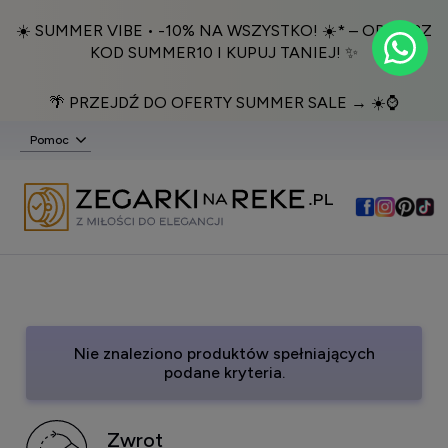
☀️ SUMMER VIBE • -10% NA WSZYSTKO! ☀️* – ODBIERZ
KOD SUMMER10 I KUPUJ TANIEJ! ✨
🌴 PRZEJDŹ DO OFERTY SUMMER SALE → ☀️⌚️
Pomoc
Nie znaleziono produktów spełniających
podane kryteria.
Zwrot