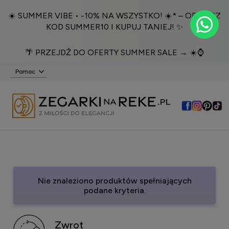
☀️ SUMMER VIBE • -10% NA WSZYSTKO! ☀️* – ODBIERZ
KOD SUMMER10 I KUPUJ TANIEJ! ✨
🌴 PRZEJDŹ DO OFERTY SUMMER SALE → ☀️⌚️
Pomoc
Nie znaleziono produktów spełniających
podane kryteria.
Zwrot