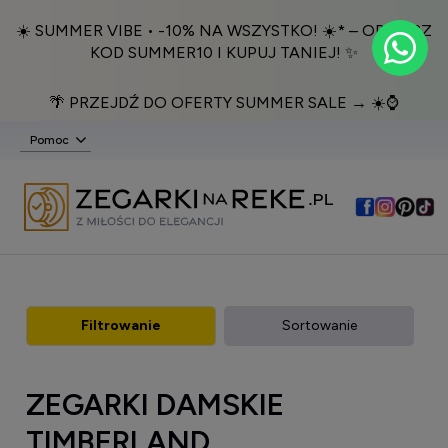
☀️ SUMMER VIBE • -10% NA WSZYSTKO! ☀️* – ODBIERZ
KOD SUMMER10 I KUPUJ TANIEJ! ✨
🌴 PRZEJDŹ DO OFERTY SUMMER SALE → ☀️⌚️
Pomoc
Filtrowanie
Sortowanie
ZEGARKI DAMSKIE
TIMBERLAND