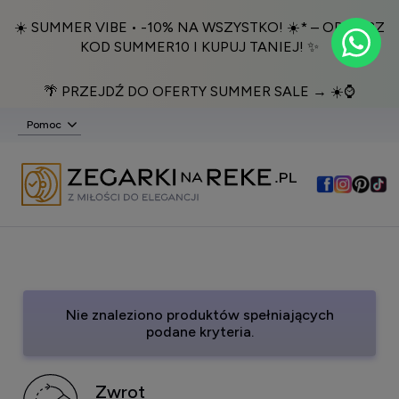
☀️ SUMMER VIBE • -10% NA WSZYSTKO! ☀️* – ODBIERZ
KOD SUMMER10 I KUPUJ TANIEJ! ✨
🌴 PRZEJDŹ DO OFERTY SUMMER SALE → ☀️⌚️
Pomoc
Nie znaleziono produktów spełniających
podane kryteria.
Zwrot