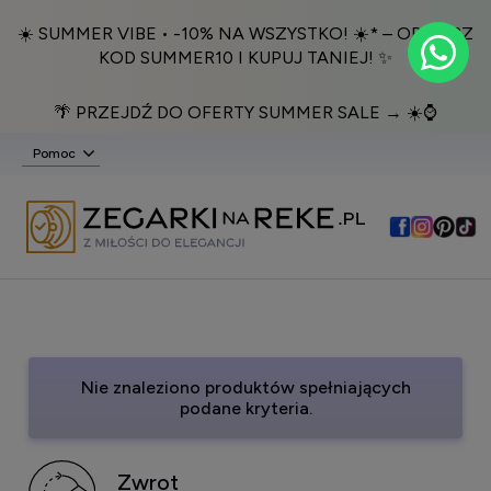
☀️ SUMMER VIBE • -10% NA WSZYSTKO! ☀️* – ODBIERZ
KOD SUMMER10 I KUPUJ TANIEJ! ✨
🌴 PRZEJDŹ DO OFERTY SUMMER SALE → ☀️⌚️
Pomoc
Nie znaleziono produktów spełniających
podane kryteria.
Zwrot