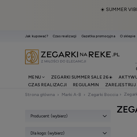
☀️ SUMMER VIB
Jak kupować?
Czas realizacji
Gazetka promocyjna
O sklepie
MENU
ZEGARKI SUMMER SALE 26☀️
AKTYWU
CZAS REALIZACJI
REGULAMIN
ZAREJESTRUJ 
Zegark
Strona główna
Marki A-B
Zegarki Boccia
ZEG
Producent: (wybierz)
Dla kogo: (wybierz)