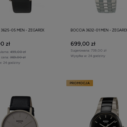
 3625-05 MEN - ZEGAREK
BOCCIA 3632-01 MEN - ZEGARE
0 zł
699,00 zł
Sugerowana:
739,00 zł
ularna:
499,00 zł
Wysyłka w:
24 godziny
a cena:
369,00 zł
w:
24 godziny
PROMOCJA