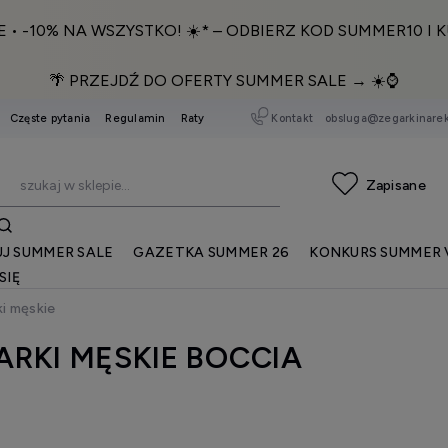
E • -10% NA WSZYSTKO! ☀️* – ODBIERZ KOD SUMMER10 I K
🌴 PRZEJDŹ DO OFERTY SUMMER SALE → ☀️⌚️
Kontakt
obsluga@zegarkinarek
Częste pytania
Regulamin
Raty
J SUMMER SALE
GAZETKA SUMMER 26
KONKURS SUMMER 
SIĘ
i męskie
ARKI MĘSKIE BOCCIA