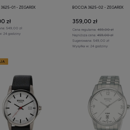
3625-01 - ZEGAREK
BOCCIA 3625-02 - ZEGAREK
0 zł
359,00 zł
na:
549,00 zł
Cena regularna:
459,00 zł
w:
24 godziny
Najniższa cena:
459,00 zł
Sugerowana:
549,00 zł
Wysyłka w:
24 godziny
JA