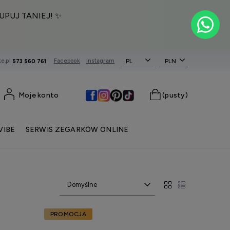
UPUJ TANIEJ! ✨
e.pl
Facebook
Instagram
PL
573 560 761
Moje konto
(pusty)
VIBE
SERWIS ZEGARKÓW ONLINE
PROMOCJA