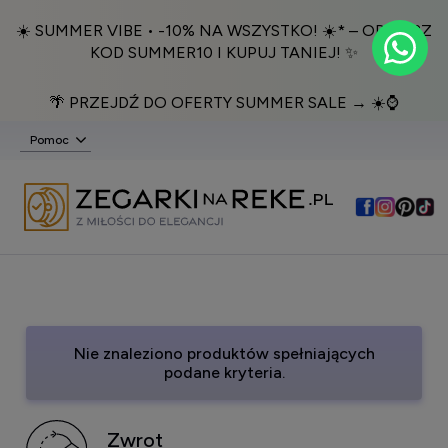
☀️ SUMMER VIBE • -10% NA WSZYSTKO! ☀️* – ODBIERZ
KOD SUMMER10 I KUPUJ TANIEJ! ✨
🌴 PRZEJDŹ DO OFERTY SUMMER SALE → ☀️⌚️
Pomoc
Nie znaleziono produktów spełniających
podane kryteria.
Zwrot