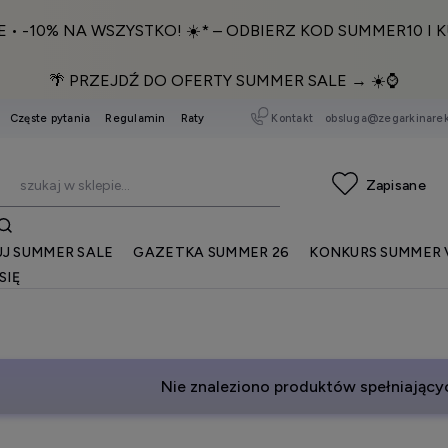
E • -10% NA WSZYSTKO! ☀️* – ODBIERZ KOD SUMMER10 I K
🌴 PRZEJDŹ DO OFERTY SUMMER SALE → ☀️⌚️
Kontakt
obsluga@zegarkinarek
Częste pytania
Regulamin
Raty
J SUMMER SALE
GAZETKA SUMMER 26
KONKURS SUMMER 
SIĘ
Nie znaleziono produktów spełniającyc