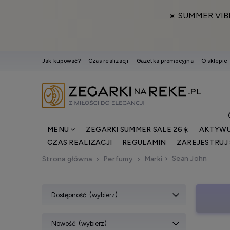
☀️ SUMMER VIB
Jak kupować?
Czas realizacji
Gazetka promocyjna
O sklepie
MENU
ZEGARKI SUMMER SALE 26☀️
AKTYWU
CZAS REALIZACJI
REGULAMIN
ZAREJESTRUJ 
Sean John
Strona główna
Perfumy
Marki
Dostępność: (wybierz)
Nowość: (wybierz)