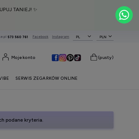
UPUJ TANIEJ! ✨
e.pl
Facebook
Instagram
PL
573 560 761
Moje konto
(pusty)
VIBE
SERWIS ZEGARKÓW ONLINE
h podane kryteria.