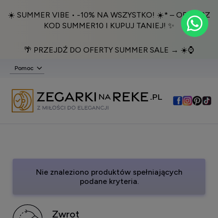
☀️ SUMMER VIBE • -10% NA WSZYSTKO! ☀️* – ODBIERZ
KOD SUMMER10 I KUPUJ TANIEJ! ✨
🌴 PRZEJDŹ DO OFERTY SUMMER SALE → ☀️⌚️
Pomoc
Nie znaleziono produktów spełniających
podane kryteria.
Zwrot