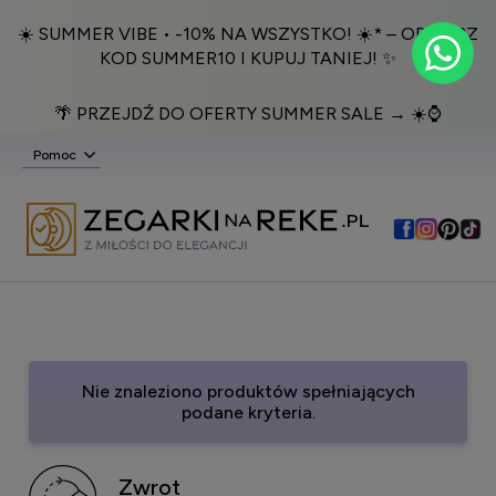
☀️ SUMMER VIBE • -10% NA WSZYSTKO! ☀️* – ODBIERZ
KOD SUMMER10 I KUPUJ TANIEJ! ✨
🌴 PRZEJDŹ DO OFERTY SUMMER SALE → ☀️⌚️
Pomoc
Nie znaleziono produktów spełniających
podane kryteria.
Zwrot