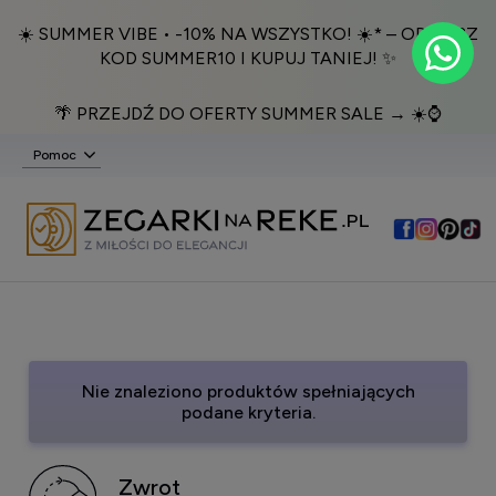
☀️ SUMMER VIBE • -10% NA WSZYSTKO! ☀️* – ODBIERZ
KOD SUMMER10 I KUPUJ TANIEJ! ✨
🌴 PRZEJDŹ DO OFERTY SUMMER SALE → ☀️⌚️
Pomoc
Nie znaleziono produktów spełniających
podane kryteria.
Zwrot