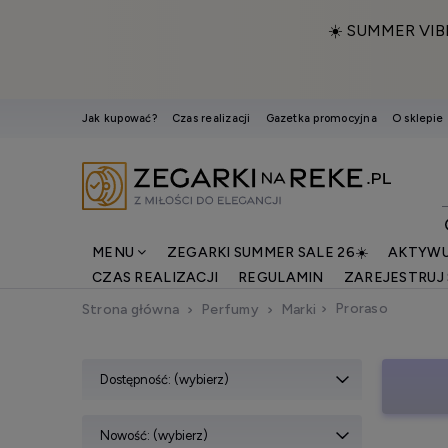
☀️ SUMMER VIB
Jak kupować?
Czas realizacji
Gazetka promocyjna
O sklepie
MENU
ZEGARKI SUMMER SALE 26☀️
AKTYWU
CZAS REALIZACJI
REGULAMIN
ZAREJESTRUJ 
Proraso
Strona główna
Perfumy
Marki
Dostępność: (wybierz)
Nowość: (wybierz)