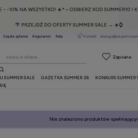
E • -10% NA WSZYSTKO! ☀️* – ODBIERZ KOD SUMMER10 I K
🌴 PRZEJDŹ DO OFERTY SUMMER SALE → ☀️⌚️
Kontakt
obsluga@zegarkinarek
Częste pytania
Regulamin
Raty
J SUMMER SALE
GAZETKA SUMMER 26
KONKURS SUMMER 
SIĘ
Nie znaleziono produktów spełniającyc