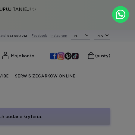
UPUJ TANIEJ! ✨
e.pl
Facebook
Instagram
PL
573 560 761
Moje konto
(pusty)
VIBE
SERWIS ZEGARKÓW ONLINE
h podane kryteria.