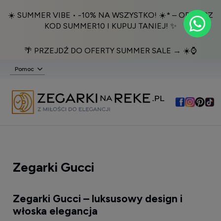
☀️ SUMMER VIBE • -10% NA WSZYSTKO! ☀️* – ODBIERZ
KOD SUMMER10 I KUPUJ TANIEJ! ✨
🌴 PRZEJDŹ DO OFERTY SUMMER SALE → ☀️⌚️
Pomoc
Zegarki Gucci
Zegarki Gucci – luksusowy design i
włoska elegancja