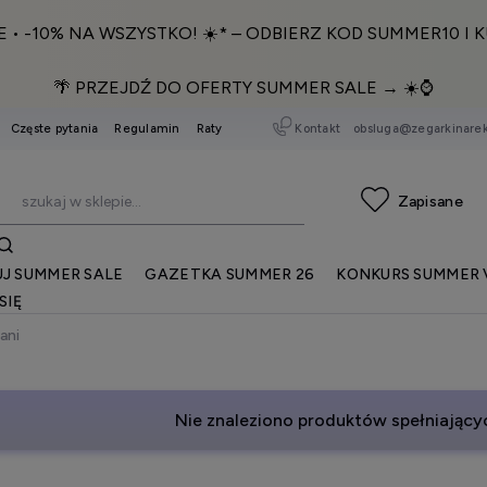
E • -10% NA WSZYSTKO! ☀️* – ODBIERZ KOD SUMMER10 I K
🌴 PRZEJDŹ DO OFERTY SUMMER SALE → ☀️⌚️
Kontakt
obsluga@zegarkinarek
Częste pytania
Regulamin
Raty
J SUMMER SALE
GAZETKA SUMMER 26
KONKURS SUMMER 
SIĘ
ani
Nie znaleziono produktów spełniającyc