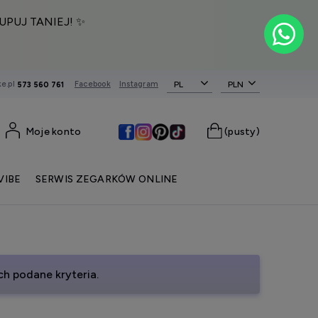
UPUJ TANIEJ! ✨
e.pl
Facebook
Instagram
PL
573 560 761
Moje konto
(pusty)
VIBE
SERWIS ZEGARKÓW ONLINE
h podane kryteria.