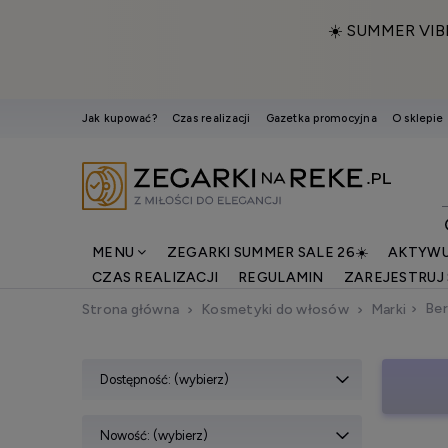
☀️ SUMMER VIB
Jak kupować?
Czas realizacji
Gazetka promocyjna
O sklepie
MENU
ZEGARKI SUMMER SALE 26☀️
AKTYWU
CZAS REALIZACJI
REGULAMIN
ZAREJESTRUJ 
Ber
Strona główna
Kosmetyki do włosów
Marki
Dostępność: (wybierz)
Nowość: (wybierz)