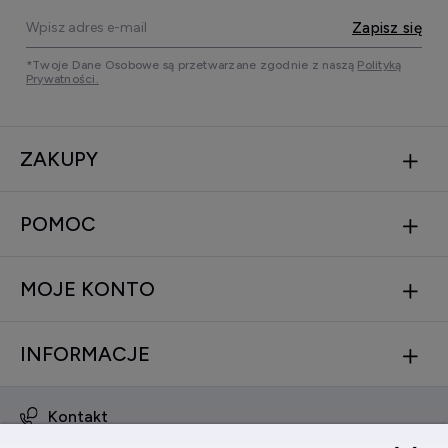
Zapisz się
*Twoje Dane Osobowe są przetwarzane zgodnie z naszą
Polityką
Prywatności.
ZAKUPY
POMOC
MOJE KONTO
INFORMACJE
Kontakt
obsluga@zegarkinareke.pl