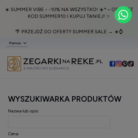
☀️ SUMMER VIBE • -10% NA WSZYSTKO! ☀️* – ODBIERZ
KOD SUMMER10 I KUPUJ TANIEJ! ✨
🌴 PRZEJDŹ DO OFERTY SUMMER SALE → ☀️⌚️
Pomoc
WYSZUKIWARKA PRODUKTÓW
Nazwa lub opis:
Cena: