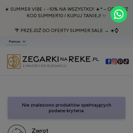
☀️ SUMMER VIBE • -10% NA WSZYSTKO! ☀️* – ODBIERZ
KOD SUMMER10 I KUPUJ TANIEJ! ✨
🌴 PRZEJDŹ DO OFERTY SUMMER SALE → ☀️⌚️
Pomoc
Nie znaleziono produktów spełniających
podane kryteria.
Zwrot