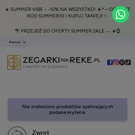
☀️ SUMMER VIBE • -10% NA WSZYSTKO! ☀️* – ODBIERZ
KOD SUMMER10 I KUPUJ TANIEJ! ✨
🌴 PRZEJDŹ DO OFERTY SUMMER SALE → ☀️⌚️
Pomoc
Nie znaleziono produktów spełniających
podane kryteria.
Zwrot