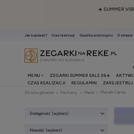
☀️ SUMMER VIB
Jak kupować?
Czas realizacji
Gazetka promocyjna
O sklepie
MENU
ZEGARKI SUMMER SALE 26☀️
AKTYWU
CZAS REALIZACJI
REGULAMIN
ZAREJESTRUJ 
Mariah Carey
Strona główna
Perfumy
Marki
Dostępność: (wybierz)
Nowość: (wybierz)