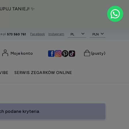
UPUJ TANIEJ! ✨
e.pl
Facebook
Instagram
PL
573 560 761
Moje konto
(pusty)
VIBE
SERWIS ZEGARKÓW ONLINE
h podane kryteria.