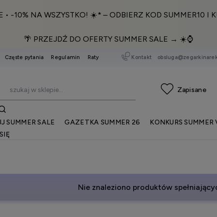
E • -10% NA WSZYSTKO! ☀️* – ODBIERZ KOD SUMMER10 I K
🌴 PRZEJDŹ DO OFERTY SUMMER SALE → ☀️⌚️
Kontakt
obsluga@zegarkinarek
Częste pytania
Regulamin
Raty
J SUMMER SALE
GAZETKA SUMMER 26
KONKURS SUMMER 
SIĘ
Nie znaleziono produktów spełniającyc