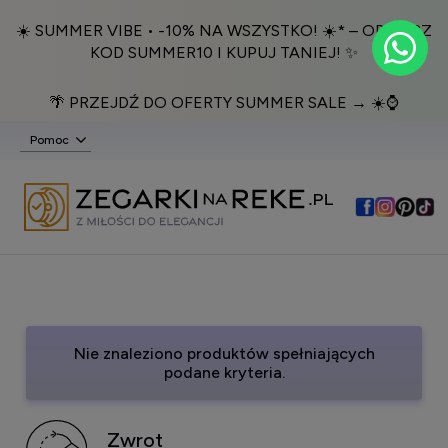
☀️ SUMMER VIBE • -10% NA WSZYSTKO! ☀️* – ODBIERZ
KOD SUMMER10 I KUPUJ TANIEJ! ✨
🌴 PRZEJDŹ DO OFERTY SUMMER SALE → ☀️⌚️
Pomoc
Nie znaleziono produktów spełniających
podane kryteria.
Zwrot