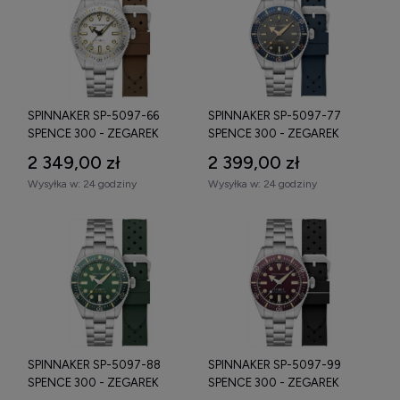
SPINNAKER SP-5097-66
SPINNAKER SP-5097-77
SPENCE 300 - ZEGAREK
SPENCE 300 - ZEGAREK
2 349,00 zł
2 399,00 zł
Wysyłka w:
24 godziny
Wysyłka w:
24 godziny
SPINNAKER SP-5097-88
SPINNAKER SP-5097-99
SPENCE 300 - ZEGAREK
SPENCE 300 - ZEGAREK