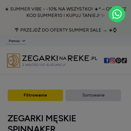
☀️ SUMMER VIBE • -10% NA WSZYSTKO! ☀️* – ODBIERZ
KOD SUMMER10 I KUPUJ TANIEJ! ✨
🌴 PRZEJDŹ DO OFERTY SUMMER SALE → ☀️⌚️
Pomoc
Filtrowanie
Sortowanie
ZEGARKI MĘSKIE
SPINNAKER