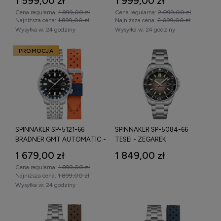
1 599,00 zł
1 999,00 zł
Cena regularna:
1 899,00 zł
Cena regularna:
2 099,00 zł
Najniższa cena:
1 899,00 zł
Najniższa cena:
2 099,00 zł
Wysyłka w:
24 godziny
Wysyłka w:
24 godziny
PROMOCJA
SPINNAKER SP-5121-66
SPINNAKER SP-5084-66
BRADNER GMT AUTOMATIC -
TESEI - ZEGAREK
ZEGAREK
1 679,00 zł
1 849,00 zł
Cena regularna:
1 899,00 zł
Najniższa cena:
1 899,00 zł
Wysyłka w:
24 godziny