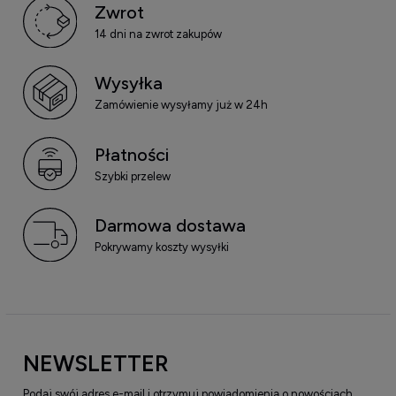
Zwrot
14 dni na zwrot zakupów
Wysyłka
Zamówienie wysyłamy już w 24h
Płatności
Szybki przelew
Darmowa dostawa
Pokrywamy koszty wysyłki
NEWSLETTER
Podaj swój adres e-mail i otrzymuj powiadomienia o nowościach