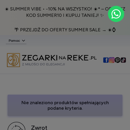
☀️ SUMMER VIBE • -10% NA WSZYSTKO! ☀️* – ODBIERZ
KOD SUMMER10 I KUPUJ TANIEJ! ✨
🌴 PRZEJDŹ DO OFERTY SUMMER SALE → ☀️⌚️
Pomoc
Nie znaleziono produktów spełniających
podane kryteria.
Zwrot