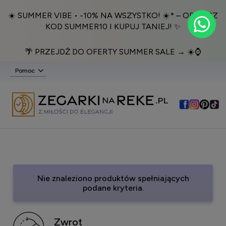
☀️ SUMMER VIBE • -10% NA WSZYSTKO! ☀️* – ODBIERZ
KOD SUMMER10 I KUPUJ TANIEJ! ✨
🌴 PRZEJDŹ DO OFERTY SUMMER SALE → ☀️⌚️
Pomoc
Nie znaleziono produktów spełniających
podane kryteria.
Zwrot