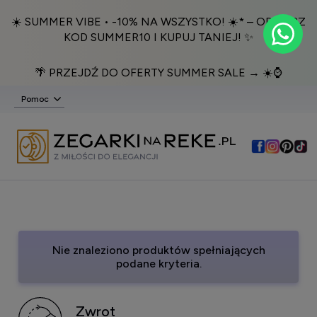
☀️ SUMMER VIBE • -10% NA WSZYSTKO! ☀️* – ODBIERZ
KOD SUMMER10 I KUPUJ TANIEJ! ✨
🌴 PRZEJDŹ DO OFERTY SUMMER SALE → ☀️⌚️
Pomoc
Nie znaleziono produktów spełniających
podane kryteria.
Zwrot