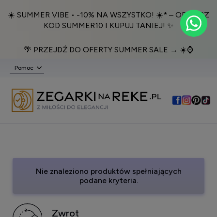
☀️ SUMMER VIBE • -10% NA WSZYSTKO! ☀️* – ODBIERZ
KOD SUMMER10 I KUPUJ TANIEJ! ✨
🌴 PRZEJDŹ DO OFERTY SUMMER SALE → ☀️⌚️
Pomoc
Nie znaleziono produktów spełniających
podane kryteria.
Zwrot