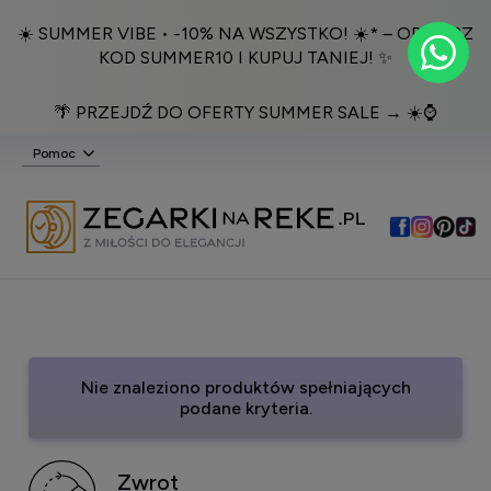
☀️ SUMMER VIBE • -10% NA WSZYSTKO! ☀️* – ODBIERZ
KOD SUMMER10 I KUPUJ TANIEJ! ✨
🌴 PRZEJDŹ DO OFERTY SUMMER SALE → ☀️⌚️
Pomoc
Nie znaleziono produktów spełniających
podane kryteria.
Zwrot