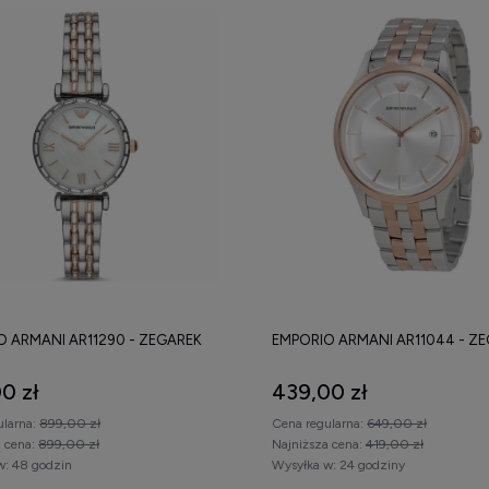
O ARMANI AR11290 - ZEGAREK
EMPORIO ARMANI AR11044 - Z
0 zł
439,00 zł
ularna:
899,00 zł
Cena regularna:
649,00 zł
a cena:
899,00 zł
Najniższa cena:
419,00 zł
w:
48 godzin
Wysyłka w:
24 godziny