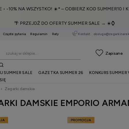
E • -10% NA WSZYSTKO! ☀️* – ODBIERZ KOD SUMMER10 I K
🌴 PRZEJDŹ DO OFERTY SUMMER SALE → ☀️⌚️
Kontakt
obsluga@zegarkinarek
Częste pytania
Regulamin
Raty
J SUMMER SALE
GAZETKA SUMMER 26
KONKURS SUMMER 
SIĘ
Zegarki damskie
ARKI DAMSKIE EMPORIO ARMA
JA
PROMOCJA