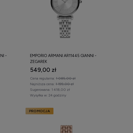
NI -
EMPORIO ARMANI AR11445 GIANNI -
ZEGAREK
549,00 zł
Cena regularna:
1 085,00 zł
Najniższa cena:
1 199,00 zł
Sugerowana:
1 418,00 zł
Wysyłka w:
24 godziny
PROMOCJA