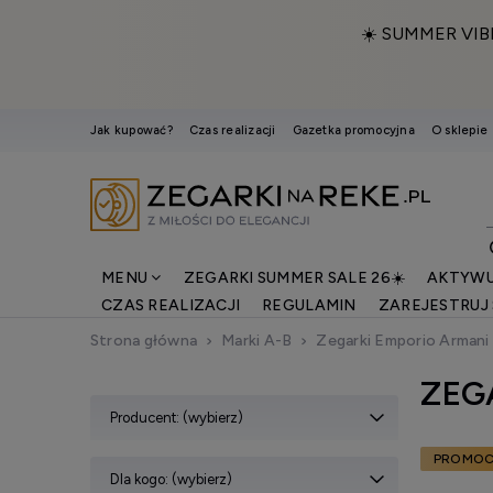
☀️ SUMMER VIB
Jak kupować?
Czas realizacji
Gazetka promocyjna
O sklepie
MENU
ZEGARKI SUMMER SALE 26☀️
AKTYWU
CZAS REALIZACJI
REGULAMIN
ZAREJESTRUJ 
Strona główna
Marki A-B
Zegarki Emporio Armani
ZEG
Producent: (wybierz)
PROMOC
Dla kogo: (wybierz)