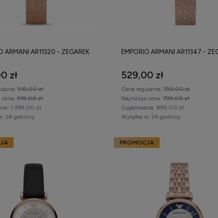
O ARMANI AR11320 - ZEGAREK
EMPORIO ARMANI AR11347 - ZE
0 zł
529,00 zł
ularna:
919,00 zł
Cena regularna:
799,00 zł
a cena:
919,00 zł
Najniższa cena:
799,00 zł
na:
1 399,00 zł
Sugerowana:
899,00 zł
w:
24 godziny
Wysyłka w:
24 godziny
JA
PROMOCJA