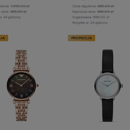
ularna:
1 099,00 zł
Cena regularna:
689,00 zł
a cena:
389,00 zł
Najniższa cena:
689,00 zł
w:
24 godziny
Sugerowana:
999,00 zł
Wysyłka w:
24 godziny
JA
PROMOCJA