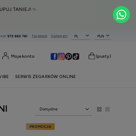
UPUJ TANIEJ! ✨
e.pl
Facebook
Instagram
PL
573 560 761
Moje konto
(pusty)
VIBE
SERWIS ZEGARKÓW ONLINE
NI
PROMOCJA