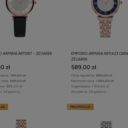
O ARMANI AR11387 - ZEGAREK
EMPORIO ARMANI AR11423 GIAN
ZEGAREK
0 zł
589,00 zł
ularna:
749,00 zł
Cena regularna:
899,00 zł
a cena:
569,00 zł
Najniższa cena:
1 499,00 zł
na:
899,00 zł
Sugerowana:
1 614,00 zł
w:
24 godziny
Wysyłka w:
24 godziny
JA
PROMOCJA