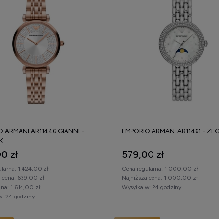
 ARMANI AR11446 GIANNI -
EMPORIO ARMANI AR11461 - ZE
K
0 zł
579,00 zł
ularna:
1 424,00 zł
Cena regularna:
1 000,00 zł
a cena:
639,00 zł
Najniższa cena:
1 000,00 zł
na:
1 614,00 zł
Wysyłka w:
24 godziny
w:
24 godziny