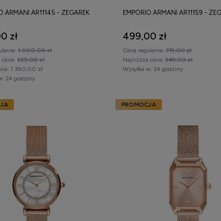
 ARMANI AR11145 - ZEGAREK
EMPORIO ARMANI AR11159 - ZE
0 zł
499,00 zł
ularna:
1 000,00 zł
Cena regularna:
719,00 zł
a cena:
559,00 zł
Najniższa cena:
549,00 zł
na:
1 390,00 zł
Wysyłka w:
24 godziny
w:
24 godziny
JA
PROMOCJA