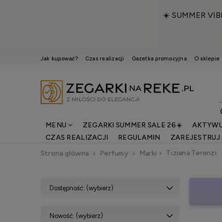
☀️ SUMMER VIB
Jak kupować?
Czas realizacji
Gazetka promocyjna
O sklepie
MENU
ZEGARKI SUMMER SALE 26☀️
AKTYWU
CZAS REALIZACJI
REGULAMIN
ZAREJESTRUJ 
Tiziana Terenzi
Strona główna
Perfumy
Marki
Dostępność: (wybierz)
Nowość: (wybierz)