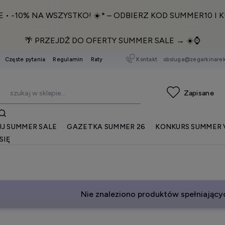
E • -10% NA WSZYSTKO! ☀️* – ODBIERZ KOD SUMMER10 I K
🌴 PRZEJDŹ DO OFERTY SUMMER SALE → ☀️⌚️
Kontakt
obsluga@zegarkinarek
Częste pytania
Regulamin
Raty
J SUMMER SALE
GAZETKA SUMMER 26
KONKURS SUMMER 
SIĘ
Nie znaleziono produktów spełniającyc