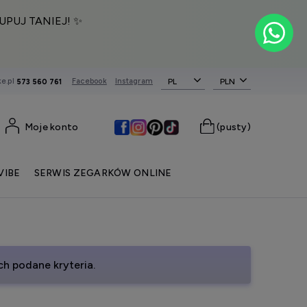
UPUJ TANIEJ! ✨
e.pl
Facebook
Instagram
PL
573 560 761
Moje konto
(pusty)
VIBE
SERWIS ZEGARKÓW ONLINE
h podane kryteria.