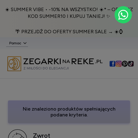
☀️ SUMMER VIBE • -10% NA WSZYSTKO! ☀️* – ODBIERZ
KOD SUMMER10 I KUPUJ TANIEJ! ✨
🌴 PRZEJDŹ DO OFERTY SUMMER SALE → ☀️⌚️
Pomoc
Nie znaleziono produktów spełniających
podane kryteria.
Zwrot