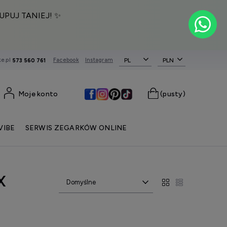
UPUJ TANIEJ! ✨
e.pl
Facebook
Instagram
PL
573 560 761
Moje konto
(pusty)
VIBE
SERWIS ZEGARKÓW ONLINE
X