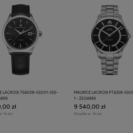
E LACROIX 756008-SS001-330-
MAURICE LACROIX PT6358-SS0
AREK
1 - ZEGAREK
,00 zł
9 540,00 zł
w:
14 dni
Wysyłka w:
14 dni