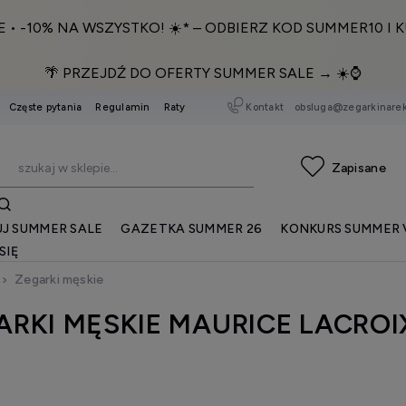
E • -10% NA WSZYSTKO! ☀️* – ODBIERZ KOD SUMMER10 I K
🌴 PRZEJDŹ DO OFERTY SUMMER SALE → ☀️⌚️
Kontakt
obsluga@zegarkinarek
Częste pytania
Regulamin
Raty
J SUMMER SALE
GAZETKA SUMMER 26
KONKURS SUMMER 
SIĘ
Zegarki męskie
ARKI MĘSKIE MAURICE LACROI