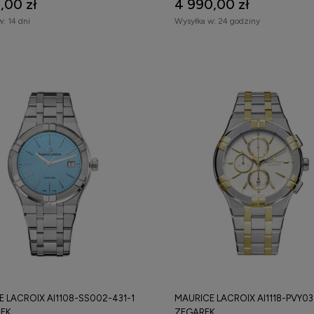
,00 zł
4 990,00 zł
w:
14 dni
Wysyłka w:
24 godziny
 LACROIX AI1108-SS002-431-1
MAURICE LACROIX AI1118-PVY03-
REK
ZEGAREK