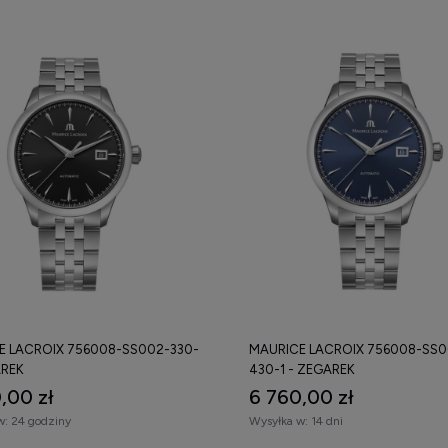
E LACROIX 756008-SS002-330-
MAURICE LACROIX 756008-SS0
AREK
430-1 - ZEGAREK
,00 zł
6 760,00 zł
w:
24 godziny
Wysyłka w:
14 dni