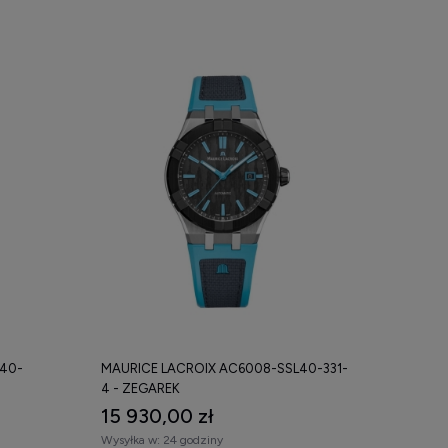
L40-
MAURICE LACROIX AC6008-SSL40-331-
4 - ZEGAREK
15 930,00 zł
Wysyłka w:
24 godziny