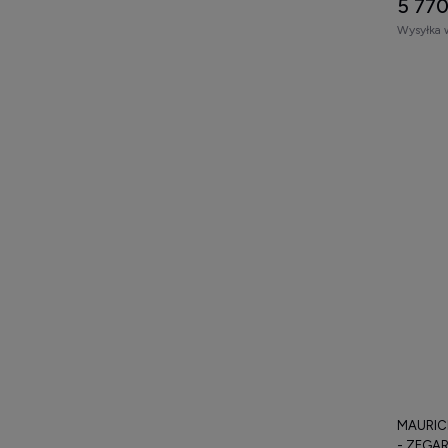
5 770
Wysyłka 
MAURICE
- ZEGA