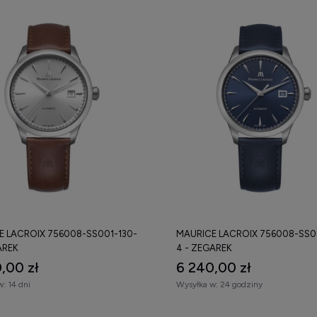
E LACROIX 756008-SS001-130-
MAURICE LACROIX 756008-SS0
AREK
4 - ZEGAREK
,00 zł
6 240,00 zł
w:
14 dni
Wysyłka w:
24 godziny