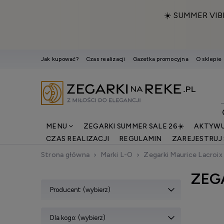
☀️ SUMMER VIB
Jak kupować?
Czas realizacji
Gazetka promocyjna
O sklepie
MENU
ZEGARKI SUMMER SALE 26☀️
AKTYWU
CZAS REALIZACJI
REGULAMIN
ZAREJESTRUJ 
Strona główna
Marki L-O
Zegarki Maurice Lacroix
ZEG
Producent: (wybierz)
Dla kogo: (wybierz)