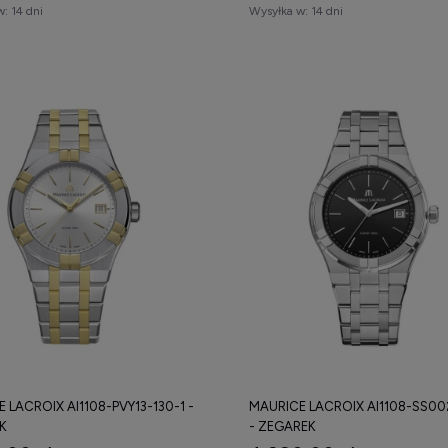
w:
14 dni
Wysyłka w:
14 dni
 LACROIX AI1108-PVY13-130-1 -
MAURICE LACROIX AI1108-SS00
K
- ZEGAREK