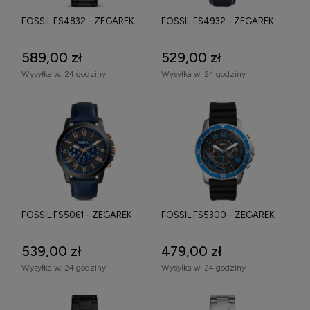
Znajdź idealny zegarek Fossil dla siebie
FOSSIL FS4832 - ZEGAREK
FOSSIL FS4932 - ZEGAREK
Połączenie trwałych materiałów z nowoczesną technologią
sprawia, że zegarki tej marki są praktyczne i niezawodne przez
589,00 zł
529,00 zł
lata intensywnego użytkowania. Różnorodność dostępnych
Wysyłka w:
24 godziny
Wysyłka w:
24 godziny
modeli umożliwia wybór wariantu dopasowanego do
indywidualnych potrzeb oraz stylu życia właściciela.
Zapoznaj się z pełną ofertą zegarków Fossil męskich i znajdź
model idealny dla siebie.
FOSSIL FS5061 - ZEGAREK
FOSSIL FS5300 - ZEGAREK
539,00 zł
479,00 zł
Wysyłka w:
24 godziny
Wysyłka w:
24 godziny