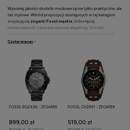
Wysokiej jakości dodatki modowe są nie tylko praktyczne, ale
też stylowe. Wśród propozycji dostępnych w tej kategorii
znajdują się
zegarki Fossil męskie
, które łączą
nowoczesność z ponadczasową elegancją. Zostały
zaprojektowane z myślą o wymagających użytkownikach
ceniących wysoką jakość wykonania i niezawodność. Marka
Czytaj więcej
ta jest znana z dbałości o detale oraz wysokiej jakości
materiałów, co sprawia, że zegarki są nie tylko piękne, ale i
trwałe.
Specyfikacja techniczna zegarków
męskich Fossil
FOSSIL BQ2426 - ZEGAREK
FOSSIL CH2891 - ZEGAREK
Zegarek Fossil męski na bransolecie
charakteryzuje się
solidną konstrukcją i precyzyjnym mechanizmem
kwarcowym. Wykorzystanie stali nierdzewnej zapewnia
899,00 zł
519,00 zł
odporność na uszkodzenia oraz elegancki wygląd. Ponadto
Wysyłka w:
24 godziny
Wysyłka w:
48 godzin