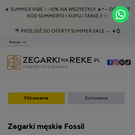
☀️ SUMMER VIBE • -10% NA WSZYSTKO! ☀️* – ODBIERZ
KOD SUMMER10 I KUPUJ TANIEJ! ✨
🌴 PRZEJDŹ DO OFERTY SUMMER SALE → ☀️⌚️
Pomoc
Filtrowanie
Sortowanie
Zegarki męskie Fossil