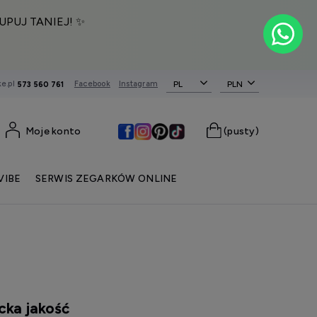
UPUJ TANIEJ! ✨
e.pl
Facebook
Instagram
PL
573 560 761
Moje konto
(pusty)
VIBE
SERWIS ZEGARKÓW ONLINE
cka jakość