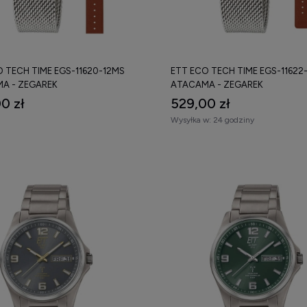
ownik (dzień miesiąca),
aźnik dnia tygodnia,
o mineralne lub szkło szafirowe,
 TECH TIME EGS-11620-12MS
ETT ECO TECH TIME EGS-11622
rta ze stali nierdzewnej lub tytanu,
A - ZEGAREK
ATACAMA - ZEGAREK
0 zł
529,00 zł
nsoleta stalowa lub pasek skórzany,
Wysyłka w:
24 godziny
oszczelność 3–5 ATM.
odele wyposażone są również w zasilanie solarne, co eliminuje koniec
i ETT męskie i damskie
ETT męskie
to najczęściej klasyczne modele z czytelną tarczą i funkcją
ETT damskie
wyróżniają się mniejszą kopertą, eleganckim wykończenie
alny zegarek ETT – na co zwrócić uwagę?
ąc
oryginalny zegarek ETT
, warto zwrócić uwagę na: