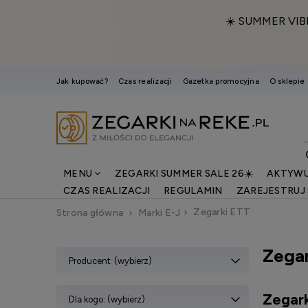
☀️ SUMMER VIB
Jak kupować?
Czas realizacji
Gazetka promocyjna
O sklepie
MENU
ZEGARKI SUMMER SALE 26☀️
AKTYWU
CZAS REALIZACJI
REGULAMIN
ZAREJESTRUJ 
Zegarki ETT
Strona główna
Marki E-J
Zegar
Producent: (wybierz)
Zegark
Dla kogo: (wybierz)