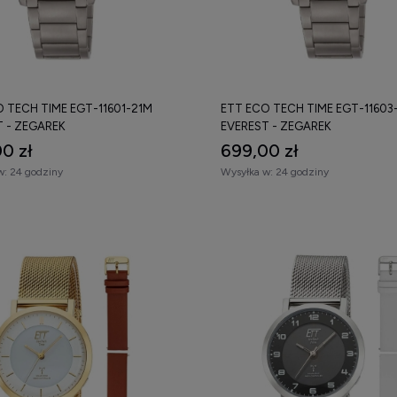
hnologię radiowej synchronizacji,
aj zasilania (bateria lub solar),
 szkła (szafirowe zwiększa odporność na zarysowania),
riał koperty (stal, tytan),
 TECH TIME EGT-11601-21M
ETT ECO TECH TIME EGT-11603
T - ZEGAREK
EVEREST - ZEGAREK
iom wodoszczelności.
0 zł
699,00 zł
dostępne
zegarki ETT męskie i damskie
, porównaj parametry techni
w:
24 godziny
Wysyłka w:
24 godziny
.