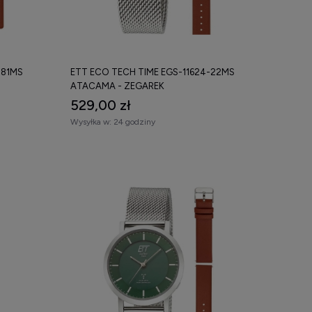
-81MS
ETT ECO TECH TIME EGS-11624-22MS
ATACAMA - ZEGAREK
529,00 zł
Wysyłka w:
24 godziny
zność częstej wymiany baterii.
 radiowej synchronizacji czasu.
m i tą samą precyzyjną technologią radiową.