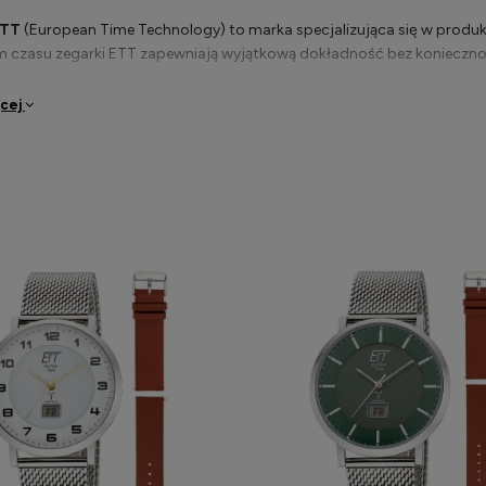
ETT
(European Time Technology) to marka specjalizująca się w produk
m czasu zegarki ETT zapewniają wyjątkową dokładność bez konieczno
 dostępne są
zegarki ETT męskie i damskie
, łączące klasyczny desig
ęcej
ekują maksymalnej precyzji oraz wygody codziennego użytkowania.
nareke.pl oferujemy
oryginalne zegarki ETT
z gwarancją producenta 
terowany radiowo dopasowany do swoich potrzeb.
k ETT sterowany radiowo – technologia i fu
ETT radiowe
synchronizują się z nadajnikami sygnału czasu (np. DCF7
e godziny. Dzięki temu użytkownik nie musi samodzielnie regulować cz
ści od modelu dostępne są:
hanizm kwarcowy sterowany radiowo,
omatyczna synchronizacja czasu,