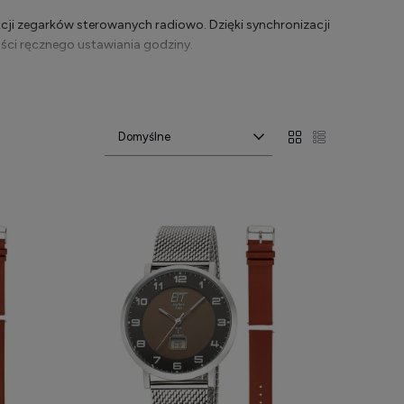
cji zegarków sterowanych radiowo. Dzięki synchronizacji
ści ręcznego ustawiania godziny.
n z nowoczesną technologią. To idealny wybór dla osób,
i szybką wysyłką. Sprawdź dostępne modele i wybierz
nkcje
7), co zapewnia automatyczne i niezwykle precyzyjne
asu, nawet przy zmianie czasu letniego i zimowego.