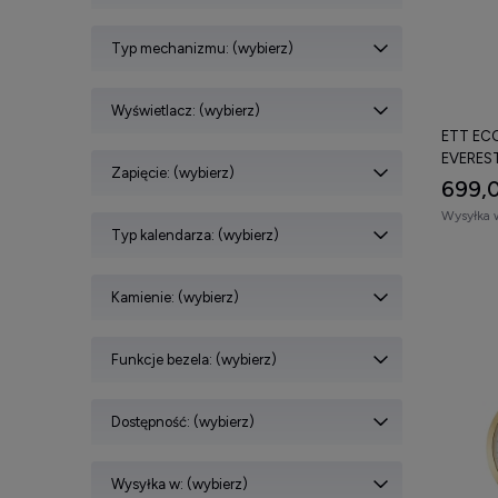
tec
Typ mechanizmu: (wybierz)
rodz
typ
Wyświetlacz: (wybierz)
mate
ETT ECO
EVERES
poz
Zapięcie: (wybierz)
699,0
Sprawdź 
Wysyłka 
oczekiwań
Typ kalendarza: (wybierz)
Kamienie: (wybierz)
Funkcje bezela: (wybierz)
Dostępność: (wybierz)
Wysyłka w: (wybierz)