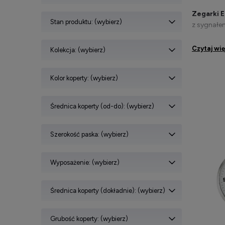
Zegarki 
Stan produktu: (wybierz)
z sygnałe
W ofercie
Czytaj wi
Kolekcja: (wybierz)
które ocz
W zegarki
Kolor koperty: (wybierz)
zegarek s
Średnica koperty (od-do): (wybierz)
Zegare
Szerokość paska: (wybierz)
Zegarki 
Wyposażenie: (wybierz)
ustawieni
W zależno
Średnica koperty (dokładnie): (wybierz)
mec
aut
Grubość koperty: (wybierz)