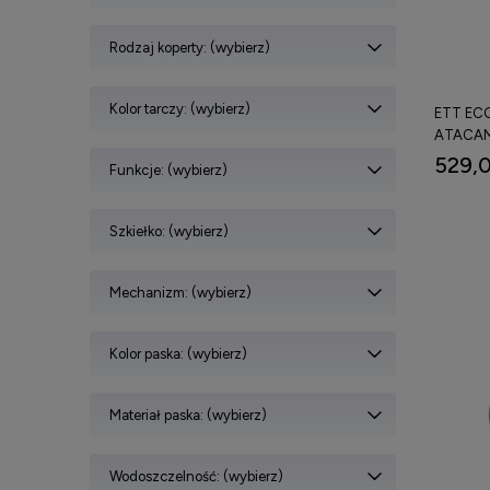
dat
Rodzaj koperty: (wybierz)
wsk
szkł
Kolor tarczy: (wybierz)
ETT ECO
kope
ATACAM
529,0
bra
Funkcje: (wybierz)
wod
Szkiełko: (wybierz)
Wybrane m
Zegark
Mechanizm: (wybierz)
Zegarki 
Kolor paska: (wybierz)
Zegarki 
Orygin
Materiał paska: (wybierz)
Wybieraj
Wodoszczelność: (wybierz)