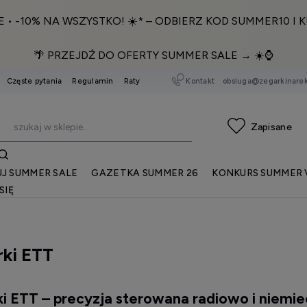
E • -10% NA WSZYSTKO! ☀️* – ODBIERZ KOD SUMMER10 I K
🌴 PRZEJDŹ DO OFERTY SUMMER SALE → ☀️⌚️
Kontakt
obsluga@zegarkinarek
Częste pytania
Regulamin
Raty
J SUMMER SALE
GAZETKA SUMMER 26
KONKURS SUMMER 
SIĘ
ki ETT
i ETT – precyzja sterowana radiowo i niemie