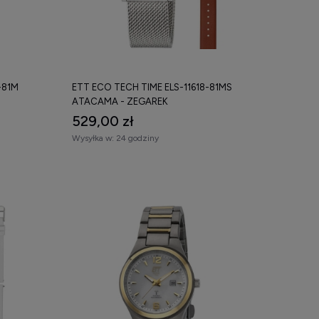
-81M
ETT ECO TECH TIME ELS-11618-81MS
ATACAMA - ZEGAREK
529,00 zł
czne i wybierz model najlepiej dopasowany do swoich
Wysyłka w:
24 godziny