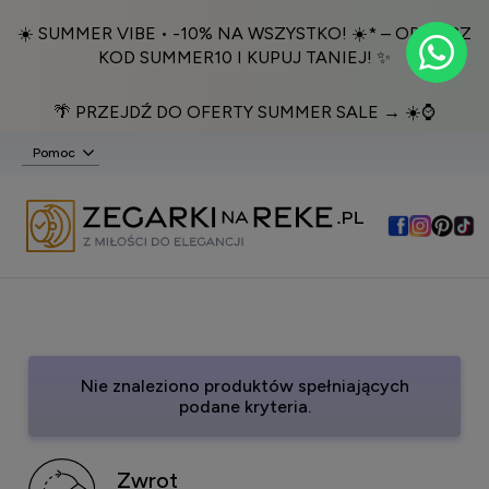
☀️ SUMMER VIBE • -10% NA WSZYSTKO! ☀️* – ODBIERZ
KOD SUMMER10 I KUPUJ TANIEJ! ✨
🌴 PRZEJDŹ DO OFERTY SUMMER SALE → ☀️⌚️
Pomoc
Nie znaleziono produktów spełniających
podane kryteria.
Zwrot