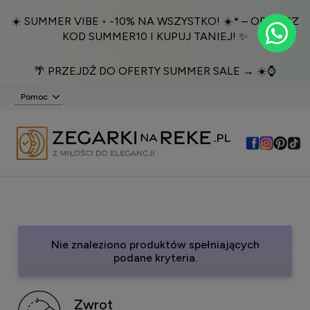
☀️ SUMMER VIBE • -10% NA WSZYSTKO! ☀️* – ODBIERZ
KOD SUMMER10 I KUPUJ TANIEJ! ✨
🌴 PRZEJDŹ DO OFERTY SUMMER SALE → ☀️⌚️
Pomoc
Nie znaleziono produktów spełniających
podane kryteria.
Zwrot