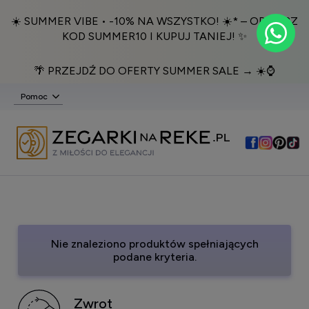
☀️ SUMMER VIBE • -10% NA WSZYSTKO! ☀️* – ODBIERZ
KOD SUMMER10 I KUPUJ TANIEJ! ✨
🌴 PRZEJDŹ DO OFERTY SUMMER SALE → ☀️⌚️
Pomoc
Nie znaleziono produktów spełniających
podane kryteria.
Zwrot