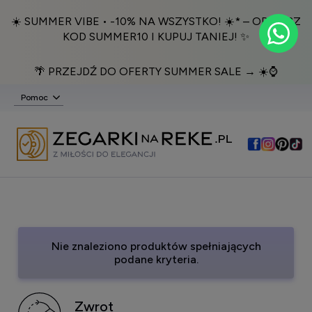
☀️ SUMMER VIBE • -10% NA WSZYSTKO! ☀️* – ODBIERZ
KOD SUMMER10 I KUPUJ TANIEJ! ✨
🌴 PRZEJDŹ DO OFERTY SUMMER SALE → ☀️⌚️
Pomoc
Nie znaleziono produktów spełniających
podane kryteria.
Zwrot