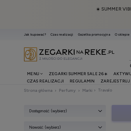
☀️ SUMMER VIB
Jak kupować?
Czas realizacji
Gazetka promocyjna
O sklepie
MENU
ZEGARKI SUMMER SALE 26☀️
AKTYWU
CZAS REALIZACJI
REGULAMIN
ZAREJESTRUJ 
Travalo
Strona główna
Perfumy
Marki
Dostępność: (wybierz)
Nowość: (wybierz)