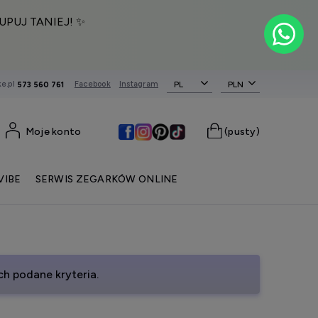
UPUJ TANIEJ! ✨
e.pl
Facebook
Instagram
PL
573 560 761
Moje konto
(pusty)
VIBE
SERWIS ZEGARKÓW ONLINE
h podane kryteria.