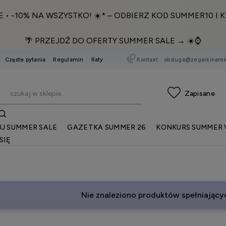
E • -10% NA WSZYSTKO! ☀️* – ODBIERZ KOD SUMMER10 I K
🌴 PRZEJDŹ DO OFERTY SUMMER SALE → ☀️⌚️
Kontakt
obsluga@zegarkinarek
Częste pytania
Regulamin
Raty
J SUMMER SALE
GAZETKA SUMMER 26
KONKURS SUMMER 
SIĘ
Nie znaleziono produktów spełniającyc