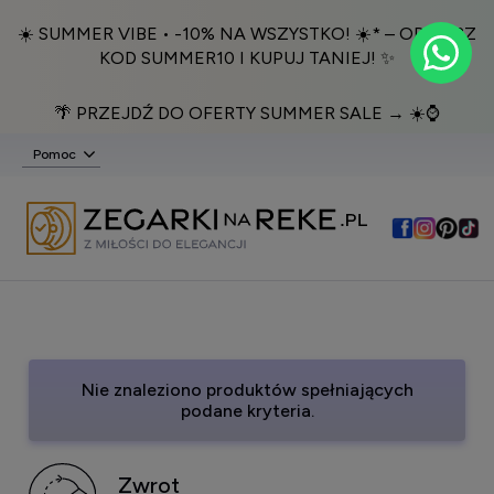
☀️ SUMMER VIBE • -10% NA WSZYSTKO! ☀️* – ODBIERZ
KOD SUMMER10 I KUPUJ TANIEJ! ✨
🌴 PRZEJDŹ DO OFERTY SUMMER SALE → ☀️⌚️
Pomoc
Nie znaleziono produktów spełniających
podane kryteria.
Zwrot