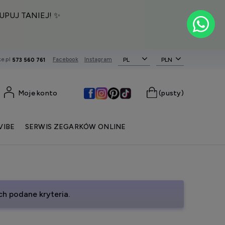
UPUJ TANIEJ! ✨
e.pl
Facebook
Instagram
PL
573 560 761
Moje konto
(pusty)
VIBE
SERWIS ZEGARKÓW ONLINE
h podane kryteria.