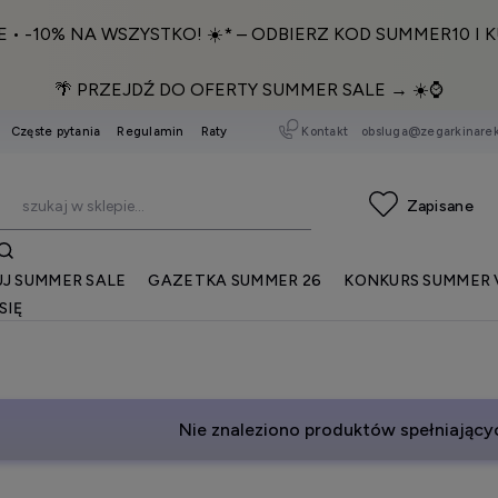
E • -10% NA WSZYSTKO! ☀️* – ODBIERZ KOD SUMMER10 I K
🌴 PRZEJDŹ DO OFERTY SUMMER SALE → ☀️⌚️
Kontakt
obsluga@zegarkinarek
Częste pytania
Regulamin
Raty
J SUMMER SALE
GAZETKA SUMMER 26
KONKURS SUMMER 
SIĘ
Nie znaleziono produktów spełniającyc