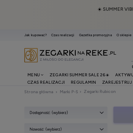
☀️ SUMMER VIB
Jak kupować?
Czas realizacji
Gazetka promocyjna
O sklepie
MENU
ZEGARKI SUMMER SALE 26☀️
AKTYWU
CZAS REALIZACJI
REGULAMIN
ZAREJESTRUJ 
Zegarki Rubicon
Strona główna
Marki P-S
Dostępność: (wybierz)
Nowość: (wybierz)