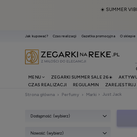
☀️ SUMMER VIB
Jak kupować?
Czas realizacji
Gazetka promocyjna
O sklepie
MENU
ZEGARKI SUMMER SALE 26☀️
AKTYWU
CZAS REALIZACJI
REGULAMIN
ZAREJESTRUJ 
Just Jack
Strona główna
Perfumy
Marki
Dostępność: (wybierz)
Nowość: (wybierz)