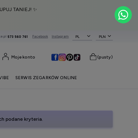
UPUJ TANIEJ! ✨
e.pl
Facebook
Instagram
PL
573 560 761
Moje konto
(pusty)
VIBE
SERWIS ZEGARKÓW ONLINE
h podane kryteria.