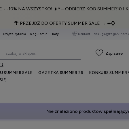
E • -10% NA WSZYSTKO! ☀️* – ODBIERZ KOD SUMMER10 I K
🌴 PRZEJDŹ DO OFERTY SUMMER SALE → ☀️⌚️
Kontakt
obsluga@zegarkinarek
Częste pytania
Regulamin
Raty
J SUMMER SALE
GAZETKA SUMMER 26
KONKURS SUMMER 
SIĘ
Nie znaleziono produktów spełniającyc