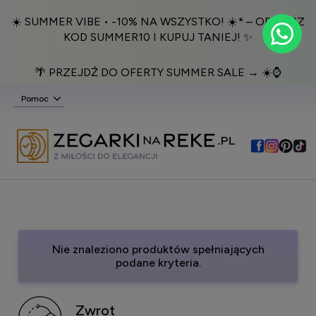
☀️ SUMMER VIBE • -10% NA WSZYSTKO! ☀️* – ODBIERZ
KOD SUMMER10 I KUPUJ TANIEJ! ✨
🌴 PRZEJDŹ DO OFERTY SUMMER SALE → ☀️⌚️
Pomoc
Nie znaleziono produktów spełniających
podane kryteria.
Zwrot