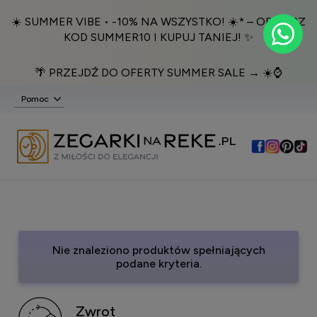
☀️ SUMMER VIBE • -10% NA WSZYSTKO! ☀️* – ODBIERZ
KOD SUMMER10 I KUPUJ TANIEJ! ✨
🌴 PRZEJDŹ DO OFERTY SUMMER SALE → ☀️⌚️
Pomoc
Nie znaleziono produktów spełniających
podane kryteria.
Zwrot