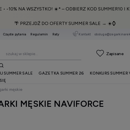
E • -10% NA WSZYSTKO! ☀️* – ODBIERZ KOD SUMMER10 I K
🌴 PRZEJDŹ DO OFERTY SUMMER SALE → ☀️⌚️
Kontakt
obsluga@zegarkinarek
Częste pytania
Regulamin
Raty
J SUMMER SALE
GAZETKA SUMMER 26
KONKURS SUMMER 
SIĘ
arki męskie
ARKI MĘSKIE NAVIFORCE