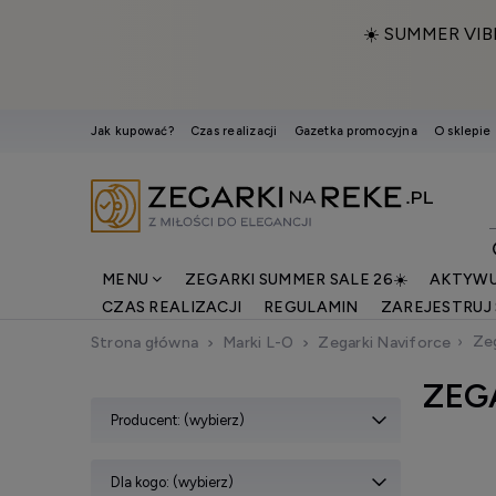
☀️ SUMMER VIB
Jak kupować?
Czas realizacji
Gazetka promocyjna
O sklepie
MENU
ZEGARKI SUMMER SALE 26☀️
AKTYWU
CZAS REALIZACJI
REGULAMIN
ZAREJESTRUJ 
Zeg
Strona główna
Marki L-O
Zegarki Naviforce
ZEG
Producent: (wybierz)
Dla kogo: (wybierz)