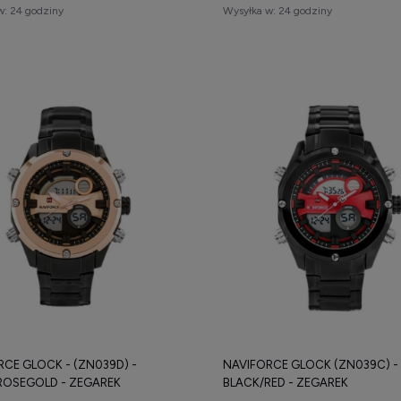
w:
24 godziny
Wysyłka w:
24 godziny
CE GLOCK - (ZN039D) -
NAVIFORCE GLOCK (ZN039C) -
ROSEGOLD - ZEGAREK
BLACK/RED - ZEGAREK