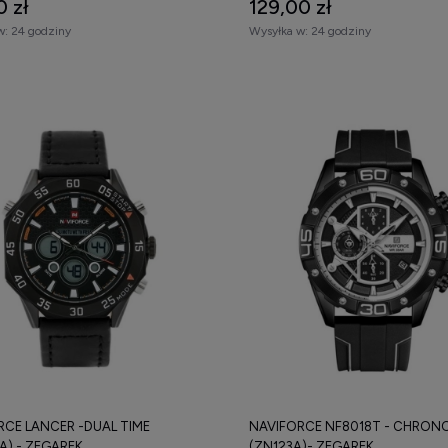
0 zł
129,00 zł
w:
24 godziny
Wysyłka w:
24 godziny
RCE LANCER -DUAL TIME
NAVIFORCE NF8018T - CHRON
A) - ZEGAREK
(ZN123A)- ZEGAREK