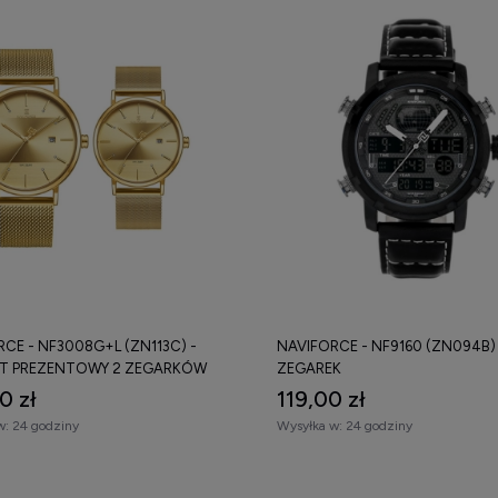
CE - NF3008G+L (ZN113C) -
NAVIFORCE - NF9160 (ZN094B) 
T PREZENTOWY 2 ZEGARKÓW
ZEGAREK
0 zł
119,00 zł
w:
24 godziny
Wysyłka w:
24 godziny