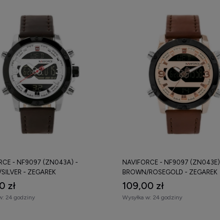
CE - NF9097 (ZN043A) -
NAVIFORCE - NF9097 (ZN043E)
SILVER - ZEGAREK
BROWN/ROSEGOLD - ZEGAREK
0 zł
109,00 zł
w:
24 godziny
Wysyłka w:
24 godziny