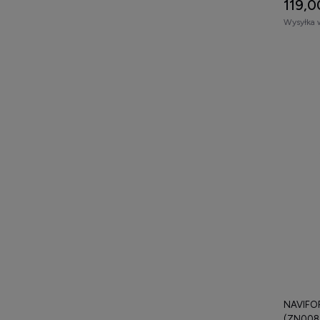
119,0
Wysyłka 
NAVIFO
(ZN008