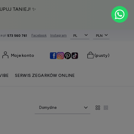
UPUJ TANIEJ! ✨
e.pl
Facebook
Instagram
PL
573 560 761
Moje konto
(pusty)
VIBE
SERWIS ZEGARKÓW ONLINE