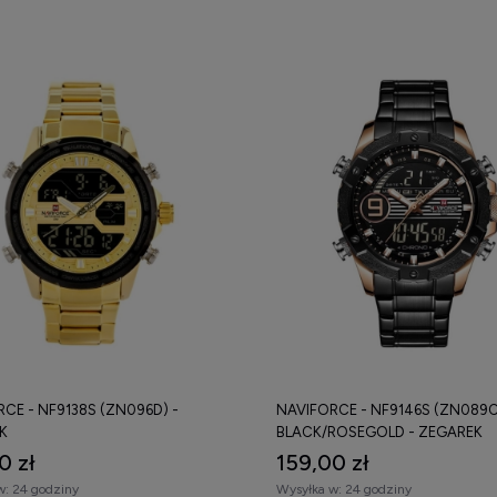
CE - NF9138S (ZN096D) -
NAVIFORCE - NF9146S (ZN089C
K
BLACK/ROSEGOLD - ZEGAREK
0 zł
159,00 zł
w:
24 godziny
Wysyłka w:
24 godziny