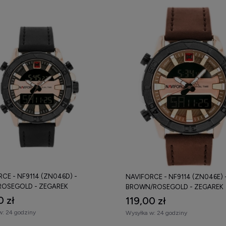
CE - NF9114 (ZN046D) -
NAVIFORCE - NF9114 (ZN046E) 
ROSEGOLD - ZEGAREK
BROWN/ROSEGOLD - ZEGAREK
0 zł
119,00 zł
w:
24 godziny
Wysyłka w:
24 godziny