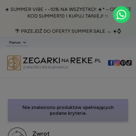
☀️ SUMMER VIBE • -10% NA WSZYSTKO! ☀️* – ODBIERZ
KOD SUMMER10 I KUPUJ TANIEJ! ✨
🌴 PRZEJDŹ DO OFERTY SUMMER SALE → ☀️⌚️
Pomoc
Nie znaleziono produktów spełniających
podane kryteria.
Zwrot