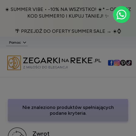
☀️ SUMMER VIBE • -10% NA WSZYSTKO! ☀️* – ODBIERZ
KOD SUMMER10 I KUPUJ TANIEJ! ✨
🌴 PRZEJDŹ DO OFERTY SUMMER SALE → ☀️⌚️
Pomoc
Nie znaleziono produktów spełniających
podane kryteria.
Zwrot